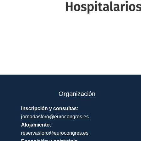
Organización
Inscripción y consultas:
jornadasforo@eurocongres.es
Alojamiento:
reservasforo@eurocongres.es