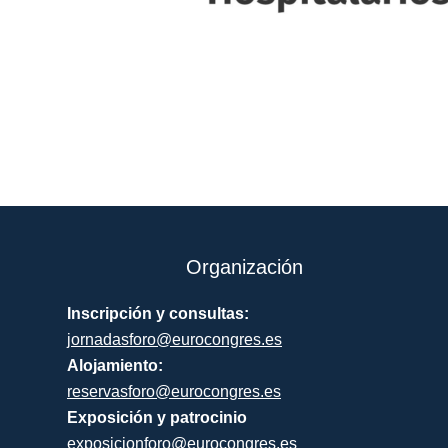
Organización
Inscripción y consultas:
jornadasforo@eurocongres.es
Alojamiento:
reservasforo@eurocongres.es
Exposición y patrocinio
exposicionforo@eurocongres.es